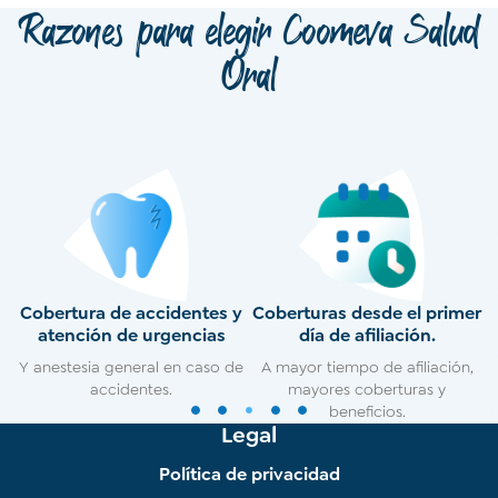
Razones para elegir Coomeva Salud
Oral
n
Cobertura de accidentes y
Coberturas desde el primer
atención de urgencias
día de afiliación.
Y anestesia general en caso de
A mayor tiempo de afiliación,
accidentes.
mayores coberturas y
1
2
3
4
5
beneficios.
Legal
Política de privacidad