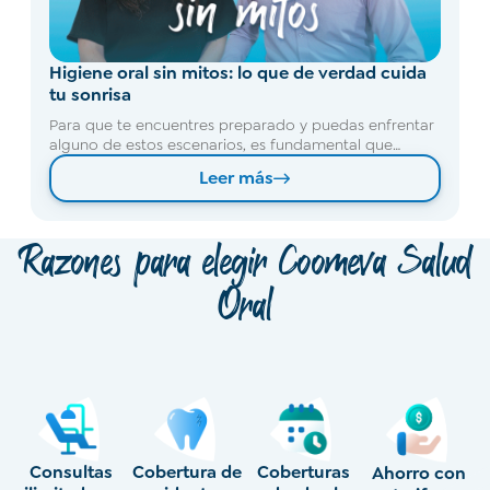
Higiene oral sin mitos: lo que de verdad cuida
tu sonrisa
Para que te encuentres preparado y puedas enfrentar
alguno de estos escenarios, es fundamental que
cuentes con un seguro confiable que te brinde
Leer más
atención integral y oportuna.
Razones para elegir Coomeva Salud
Oral
Acceso
directo a
especialistas
Cobertura de
Coberturas
Ahorro con
Sin necesidad
C