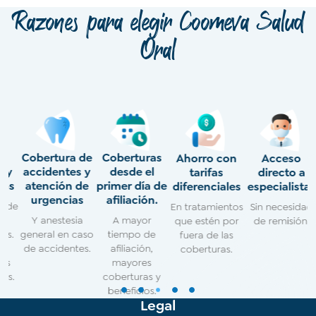
Razones para elegir Coomeva Salud
Oral
Cobertura de
Coberturas
Ahorro con
Acceso
C
y
accidentes y
desde el
tarifas
directo a
s
atención de
primer día de
diferenciales
especialistas
urgencias
afiliación.
de
En tratamientos
Sin necesidad
Y anestesia
A mayor
que estén por
de remisión.
.
general en caso
tiempo de
fuera de las
de accidentes.
afiliación,
coberturas.
mayores
.
coberturas y
1
2
3
4
5
beneficios.
Legal