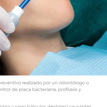
reventivo realizado por un odontólogo o
ntrol de placa bacteriana, profilaxis y
riana y sarro (cálculos dentales) causantes