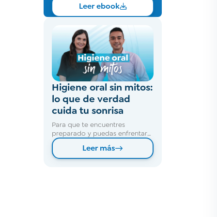
Leer ebook
Higiene oral sin mitos:
lo que de verdad
cuida tu sonrisa
Para que te encuentres
preparado y puedas enfrentar
alguno de estos escenarios, es
Leer más
fundamental que cuentes con
un seguro confiable que te
brinde atención integral y
oportuna.