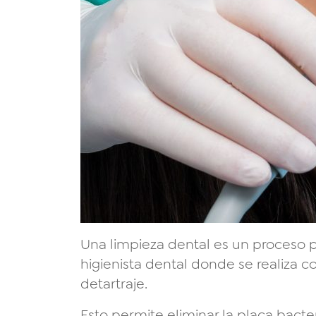
Una limpieza dental es un proceso p
higienista dental donde se realiza co
detartraje.
Esto permite eliminar la placa bacte