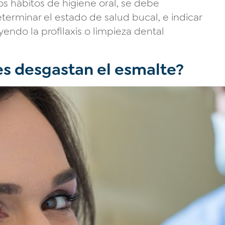
os hábitos de higiene oral, se debe
terminar el estado de salud bucal, e indicar
endo la profilaxis o limpieza dental
es desgastan el esmalte?