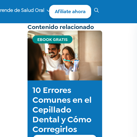
rende de Salud Oral
Afíliate ahora
Contenido relacionado
EBOOK GRATIS
10 Errores
Comunes en el
Cepillado
Dental y Cómo
Corregirlos