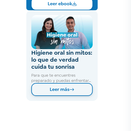
Leer ebook
Higiene oral sin mitos:
lo que de verdad
cuida tu sonrisa
Para que te encuentres
preparado y puedas enfrentar
alguno de estos escenarios, es
Leer más
fundamental que cuentes con
un seguro confiable que te
brinde atención integral y
oportuna.