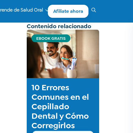
rende de Salud Oral
Afíliate ahora
Contenido relacionado
EBOOK GRATIS
10 Errores
Comunes en el
Cepillado
Dental y Cómo
Corregirlos