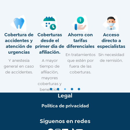
Cobertura de
Coberturas
Ahorro con
Acceso
C
y
accidentes y
desde el
tarifas
directo a
s
atención de
primer día de
diferenciales
especialistas
urgencias
afiliación.
de
En tratamientos
Sin necesidad
Y anestesia
A mayor
que estén por
de remisión.
.
general en caso
tiempo de
fuera de las
de accidentes.
afiliación,
coberturas.
mayores
.
coberturas y
1
2
3
4
5
beneficios.
Legal
Política de privacidad
Síguenos en redes