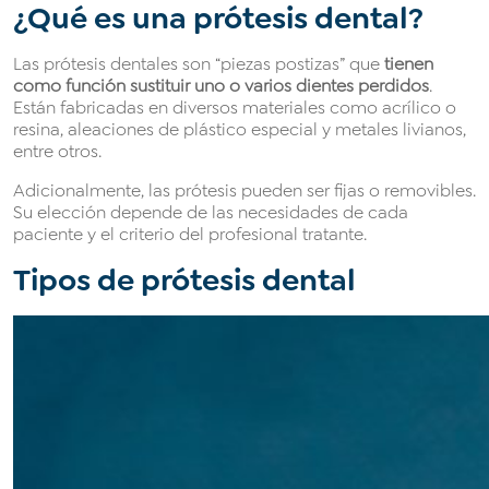
¿Qué es una prótesis dental?
Las prótesis dentales son “piezas postizas” que
tienen
como función
sustituir uno o varios dientes perdidos
.
Están fabricadas en diversos materiales como acrílico o
resina, aleaciones de plástico especial y metales livianos,
entre otros.
Adicionalmente, las prótesis pueden ser fijas o removibles.
Su elección depende de las necesidades de cada
paciente y el criterio del profesional tratante.
Tipos de prótesis dental